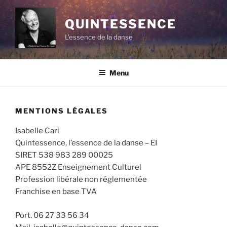
Aller
au
QUINTESSENCE
contenu
L'essence de la danse
principal
Menu
MENTIONS LÉGALES
Isabelle Cari
Quintessence, l’essence de la danse – EI
SIRET 538 983 289 00025
APE 8552Z Enseignement Culturel
Profession libérale non réglementée
Franchise en base TVA
Port. 06 27 33 56 34