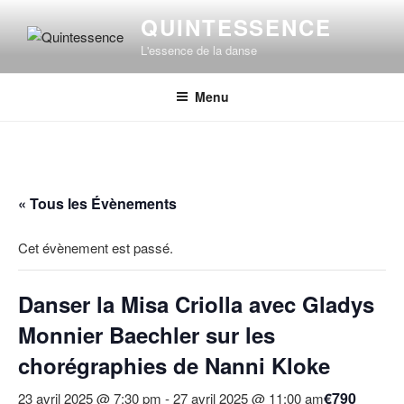
Aller
QUINTESSENCE
au
L'essence de la danse
contenu
principal
Menu
« Tous les Évènements
Cet évènement est passé.
Danser la Misa Criolla avec Gladys
Monnier Baechler sur les
chorégraphies de Nanni Kloke
€790
23 avril 2025 @ 7:30 pm
-
27 avril 2025 @ 11:00 am