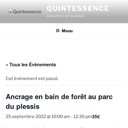
Aller
QUINTESSENCE
au
L'essence de la danse
contenu
principal
Menu
« Tous les Évènements
Cet évènement est passé.
Ancrage en bain de forêt au parc
du plessis
35€
25 septembre 2022 @ 10:00 am
-
12:30 pm